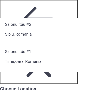
Salonul tău #2
Sibiu, Romania
Step 1 of 6
Salonul tău #1
Timișoara, Romania
Choose Location