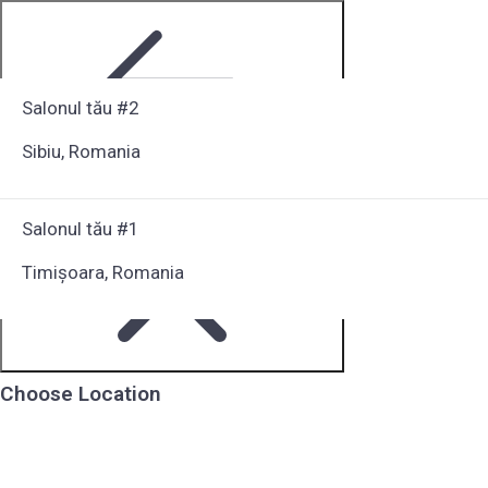
Salonul tău #2
Sibiu, Romania
Step 1 of 6
Salonul tău #1
Timișoara, Romania
Choose Location