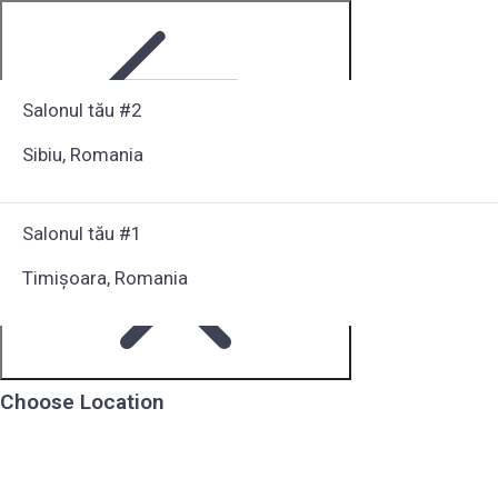
Salonul tău #2
Sibiu, Romania
Step 1 of 6
Salonul tău #1
Timișoara, Romania
Choose Location